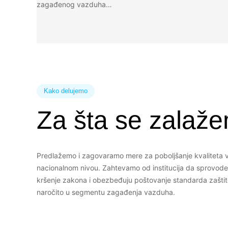
zagađenog vazduha…
Kako delujemo
Za šta se zalaž
Predlažemo i zagovaramo mere za poboljšanje kvaliteta 
nacionalnom nivou. Zahtevamo od institucija da sprovode
kršenje zakona i obezbeđuju poštovanje standarda zaštit
naročito u segmentu zagađenja vazduha.