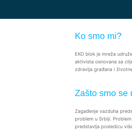
Ko smo mi?
EKO blok je mreža udružen
aktivista osnovana sa ci
zdravlja građana i životne
Zašto smo se u
Zagađenje vazduha predstav
problem u Srbiji. Proble
predstavlja posledicu viš