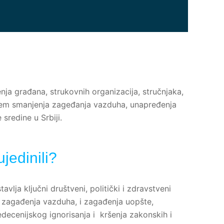
ja građana, strukovnih organizacija, stručnjaka,
ljem smanjenja zageđanja vazduha, unapređenja
 sredine u Srbiji.
jedinili?
lja ključni društveni, politički i zdravstveni
m zagađenja vazduha, i zagađenja uopšte,
edecenijskog ignorisanja i kršenja zakonskih i