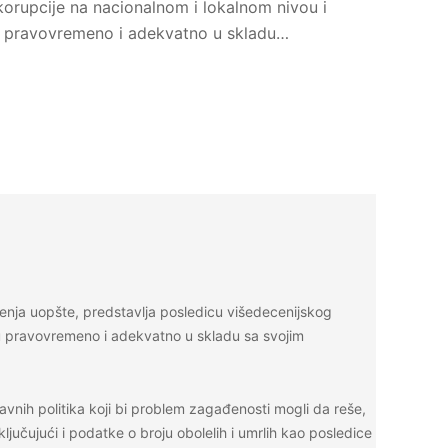
korupcije na nacionalnom i lokalnom nivou i
uju pravovremeno i adekvatno u skladu…
đenja uopšte, predstavlja posledicu višedecenijskog
uju pravovremeno i adekvatno u skladu sa svojim
nih politika koji bi problem zagađenosti mogli da reše,
učujući i podatke o broju obolelih i umrlih kao posledice