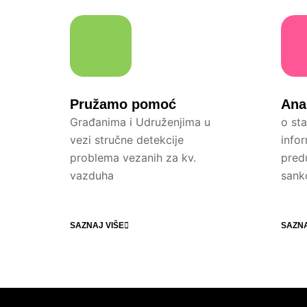
Pružamo pomoć
Ana
Građanima i Udruženjima u
o sta
vezi stručne detekcije
info
problema vezanih za kv.
pred
vazduha
sank
SAZNAJ VIŠE
SAZNA