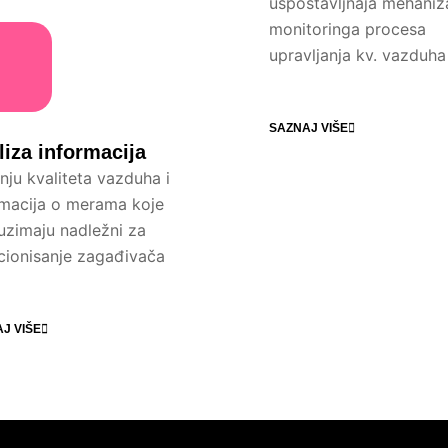
uspostavljnaja mehani
monitoringa procesa
upravljanja kv. vazduha
SAZNAJ VIŠE
liza informacija
nju kvaliteta vazduha i
rmacija o merama koje
uzimaju nadležni za
cionisanje zagađivača
J VIŠE