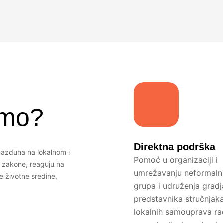
emo?
Direktna podrška
vazduha na lokalnom i
Pomoć u organizaciji i
 zakone, reaguju na
umrežavanju neformaln
e životne sredine,
grupa i udruženja gradj
predstavnika stručnjaka
lokalnih samouprava ra