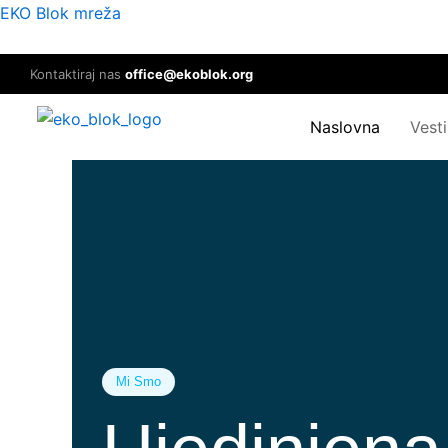
Skip
EKO Blok mreža
to
content
Kontaktiraj nas
office@ekoblok.org
Naslovna
Vesti
Mi Smo