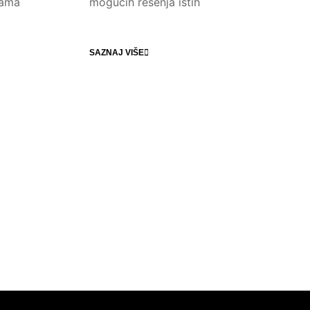
zama
mogućih rešenja istih
SAZNAJ VIŠE