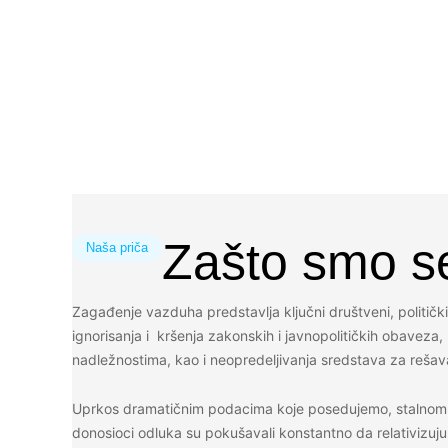
Zašto smo se
Naša priča
Zagađenje vazduha predstavlja ključni društveni, politič
ignorisanja i kršenja zakonskih i javnopolitičkih obaveza,
nadležnostima, kao i neopredeljivanja sredstava za rešav
Uprkos dramatičnim podacima koje posedujemo, stalnom ape
donosioci odluka su pokušavali konstantno da relativizuj