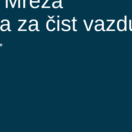
a Mreža
a za čist vazd
e