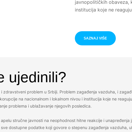
javnopolitičkih obaveza, 
institucija koje ne reag
SAZNAJ VIŠE
 ujedinili?
ki i zdravstveni problem u Srbiji. Problem zagađenja vazduha, i zaga
 korupcije na nacionalnom i lokalnom nivou i institucija koje ne reag
anje problema i ublažavanje njegovih posledica.
lu stručne javnosti na neophodnost hitne reakcije i unapređenja jav
u sve dostupne podatke koji govore o stepenu zagađenja vazduha, uklj